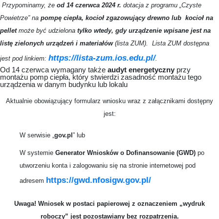
Przypominamy, że
od 14 czerwca 2024 r.
dotacja z programu „Czyste
Powietrze” na
pompę ciepła, kocioł zgazowujący drewno lub kocioł na
pellet
może być udzielona
tylko wtedy, gdy urządzenie wpisane jest na
listę zielonych urządzeń i materiałów
(lista ZUM). Lista ZUM dostępna
https://lista-zum.ios.edu.pl/
jest pod linkiem:
.
Od 14 czerwca wymagany także
audyt energetyczny
przy
montażu pomp ciepła, który stwierdzi zasadność montażu tego
urządzenia w danym budynku lub lokalu
Aktualnie obowiązujący formularz wniosku wraz z załącznikami dostępny
jest:
W serwisie „
gov.pl
” lub
W systemie
Generator Wniosków o Dofinansowanie (GWD)
po
utworzeniu konta i zalogowaniu się na stronie internetowej pod
https://gwd.nfosigw.gov.pl/
adresem
Uwaga! Wniosek w postaci papierowej z oznaczeniem „wydruk
roboczy” jest pozostawiany bez rozpatrzenia.