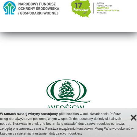
×
W ramach naszej witryny stosujemy pliki cookies
w celu świadczenia Państwu
usług na najwyższym poziomie, w tym w sposób dostosowany do indywidualnych
potrzeb. Korzystanie z witryny bez zmiany ustawień dotyczących cookies oznacza,
że będą one zamieszczane w Państwa urządzeniu końcowym. Mogą Państwo dokonać w
każdym czasie zmiany ustawień dotyczących cookies.
Copyright © 2026 Prolan Sp. z o.o. Wszystkie prawa zastrzeżone