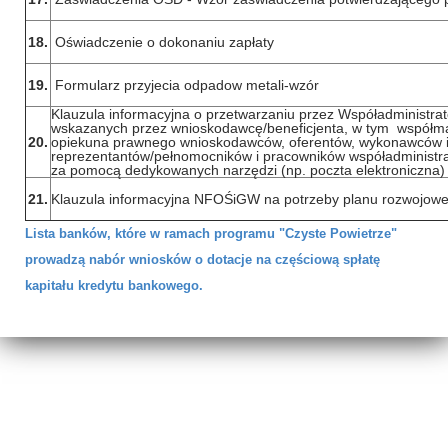
18.
Oświadczenie o dokonaniu zapłaty
19.
Formularz przyjecia odpadow metali-wzór
Klauzula informacyjna o przetwarzaniu przez Współadministr
wskazanych przez wnioskodawcę/beneficjenta, w tym współmał
20.
opiekuna prawnego wnioskodawców, oferentów, wykonawców 
reprezentantów/pełnomocników i pracowników współadministrat
za pomocą dedykowanych narzędzi (np. poczta elektroniczna) 
21.
Klauzula informacyjna NFOŚiGW na potrzeby planu rozwojow
Lista banków, które w ramach programu "Czyste Powietrze"
prowadzą nabór wniosków o dotacje na częściową spłatę
kapitału kredytu bankowego.