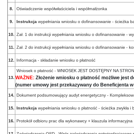
8.
Oświadczenie współwłaściciela i współmałżonka
9.
Instrukcja
wypełniania wniosku o dofinansowanie - ścieżka 
10.
Zał. 1 do instrukcji wypełniania wniosku o dofinansowanie -
11.
Zał. 2 do instrukcji wypełniania wniosku o dofinansowanie - ko
12.
Informacja - składanie wniosku o płatność
Wniosek o płatność -
WNIOSEK JEST DOSTĘPNY NA STRON
13.
WAŻNE:
Złożenie wniosku o płatność możliwe jest 
(numer umowy jest przekazywany do Beneficjenta w
14.
Dokument podsumowujący audyt energetyczny - Kompleksowa
15.
Instrukcja
wypełniania wniosku o płatność - ścieżka zwykła i
16.
Protokół odbioru prac dla wykonawcy + klauzula informacyjna
17.
Zaświadczenia OSD - Wzór zaświadczenia potwierdzającego prz